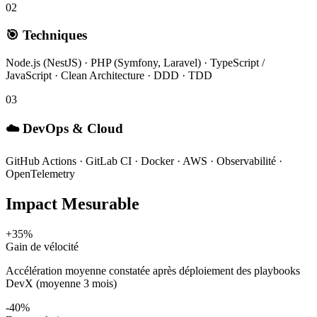
02
🎯 Techniques
Node.js (NestJS) · PHP (Symfony, Laravel) · TypeScript /
JavaScript · Clean Architecture · DDD · TDD
03
☁️ DevOps & Cloud
GitHub Actions · GitLab CI · Docker · AWS · Observabilité ·
OpenTelemetry
Impact Mesurable
+35%
Gain de vélocité
Accélération moyenne constatée après déploiement des playbooks
DevX (moyenne 3 mois)
-40%