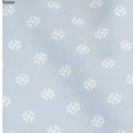
Senior
Expert Node.js & PHP · Cloud Native · Coach DevX
J'allie coaching technique, excellence DevX et modernisation cloud-
native pour transformer la qualité produit tout en gardant des équipes
autonomes et responsables. J'aide les entreprises à industrialiser leur
développement et à élever le niveau technique de leurs équipes.
CTO à la demande et Lead Dev Senior pour les missions qui
exigent structure, vélocité et exécution propre. Expert Node.js &
PHP avec une maîtrise approfondie de NestJS, Symfony et Laravel.
Discutons de votre projet